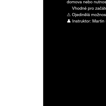
domova nebo nutnosti
👥 
Vhodné pro začáteč
⚠️ Ojedinělá možnos
👤 Instruktor: Martin