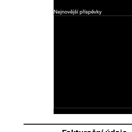
Nejnovější příspěvky
PISTOLE ADVANCED
...na BHáčku :) KURZ PISTOLE