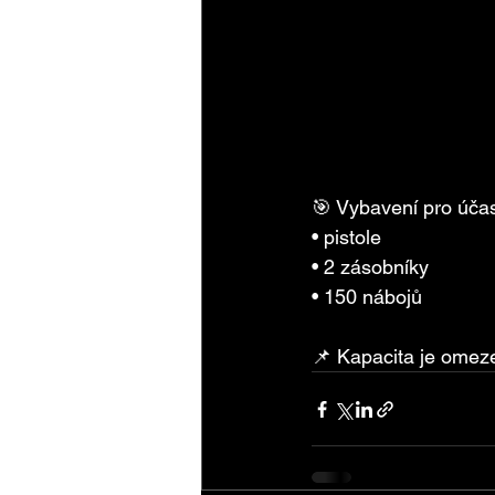
🎯 Vybavení pro účas
• pistole
• 2 zásobníky
• 150 nábojů
📌 Kapacita je omez