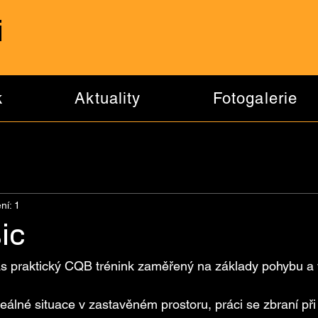
i
k
Aktuality
Fotogalerie
ní: 1
ic
vás praktický CQB trénink zaměřený na základy pohybu a 
eálné situace v zastavěném prostoru, práci se zbraní př