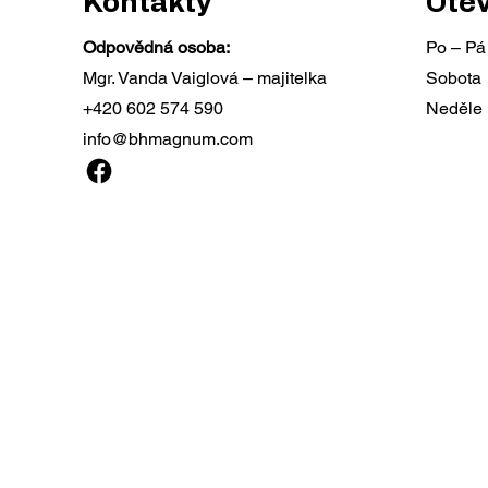
Kontakty
Otev
Odpovědná osoba:
Po – Pá
Mgr. Vanda Vaiglová – majitelka
Sobota
+420 602 574 590
Neděle
SPECIÁLNÍ PŘÍPRAVNÝ
Obje
info@bhmagnum.com
KURZ na ZO
sebe
sebe