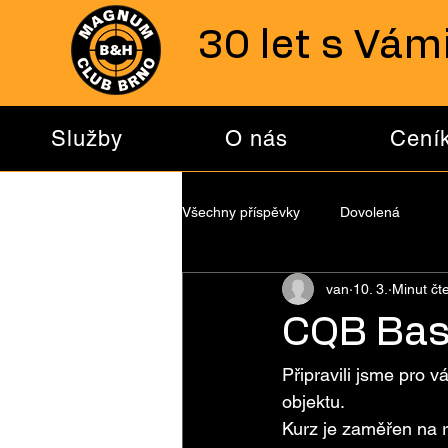
30 let s Vám
Služby
O nás
Cení
Všechny příspěvky
Dovolená
van
10. 3.
Minut čte
CQB Bas
Připravili jsme pro 
objektu.
Kurz je zaměřen na r