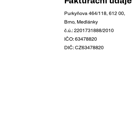
Fakturační údaje
ADVANCED – Posuňte svou
střelbu na vyšší úroveň!
Purkyňova 464/118, 612 00,
Dynamická střelba, rychlost a
Brno, Medlánky
přesnost, práce pod stresem! 17.
č.ú.: 2201731888/2010
5. 2026 od 09:00 – 15:00 hodin
IČO: 63478820
Cena: 3 000 Kč Pokud už mát
DIČ: CZ63478820