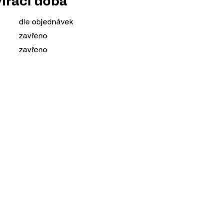
írací doba
dle objednávek
zavřeno
zavřeno
vte skryté základy
obrany a základní
obranné prostředky