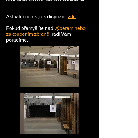
Aktuální ceník je k dispozici
zde
.
Pokud přemýšlíte nad
výběrem nebo
zakoupením zbraně
, rádi Vám
poradíme.​