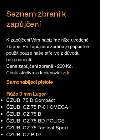
Seznam zbraní k
zapůjčení
K zapůjčení Vám nabízíme níže uvedené
zbraně. Při zapůjčení zbraně je přípustné
použít pouze naše střelivo z důvodu
bezpečnosti.
Cena zapůjčení zbraně - 200 Kč.
Ceník střeliva je k dispozici
zde
.
Samonabíjecí pistole
Ráže 9 mm Luger
ČZUB, 75 D Compact
ČZUB, CZ 75 P-01 OMEGA
ČZUB, CZ 75 B
ČZUB, CZ 75 BD POLICE
ČZUB, CZ 75 Tactical Sport
ČZUB, CZ P-07