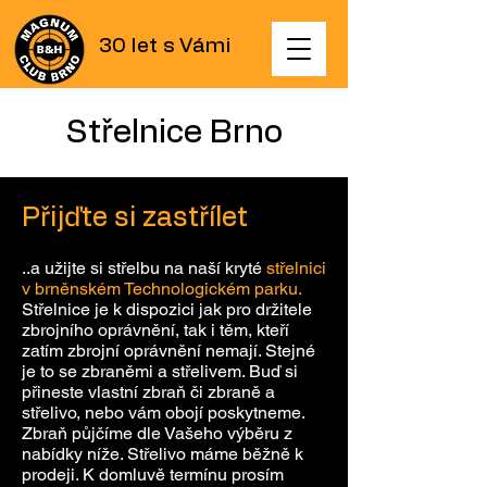
30 let s Vámi
Střelnice Brno
Přijďte si zastřílet
..a užijte si střelbu na naší kryté
střelnici
v brněnském Technologickém parku.
Střelnice je k dispozici jak pro držitele
zbrojního oprávnění, tak i těm, kteří
zatím zbrojní oprávnění nemají. Stejné
je to se zbraněmi a střelivem. Buď si
přineste vlastní zbraň či zbraně a
střelivo, nebo vám obojí poskytneme.
Zbraň půjčíme dle Vašeho výběru z
nabídky níže. Střelivo máme běžně k
prodeji. K domluvě termínu prosím