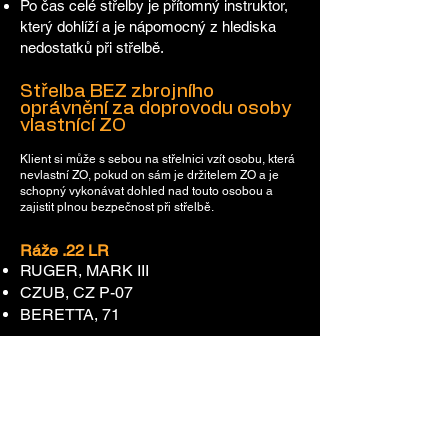
Po čas celé střelby je přítomný instruktor,
který dohlíží a je nápomocný z hlediska
nedostatků při střelbě.
Střelba BEZ zbrojního
oprávnění za doprovodu osoby
vlastnící ZO
Klient si může s sebou na střelnici vzít osobu, která
nevlastní ZO, pokud on sám je držitelem ZO a je
schopný vykonávat dohled nad touto osobou a
zajistit plnou bezpečnost při střelbě.
Ráže .22 LR
RUGER, MARK III
CZUB, CZ P-07
BERETTA, 71
Ráže .45 Auto
Remington, 1911 R1, 45 Auto
CZUB, 75 BD, 45 Auto
GLOCK, vz. 21, 45 Auto