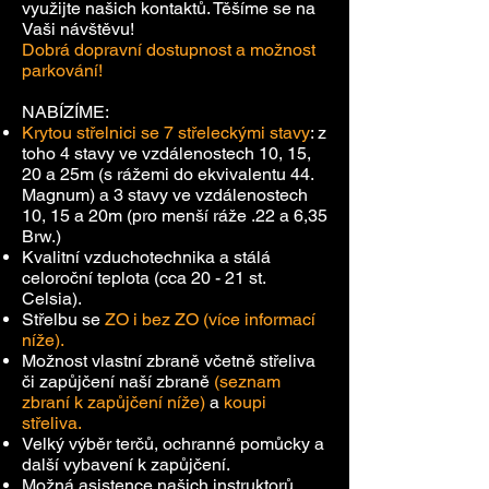
využijte našich kontaktů. Těšíme se na
Vaši návštěvu!
Dobrá dopravní dostupnost a možnost
parkování!
NABÍZÍME:
Krytou střelnici se 7 střeleckými stavy
: z
toho 4 stavy ve vzdálenostech 10, 15,
20 a 25m (s rážemi do ekvivalentu 44.
Magnum) a 3 stavy ve vzdálenostech
10, 15 a 20m (pro menší ráže .22 a 6,35
Brw.)
Kvalitní vzduchotechnika a stálá
celoroční teplota (cca 20 - 21 st.
Celsia).
Střelbu se
ZO
i bez ZO
(více informací
níže).
Možnost vlastní zbraně včetně střeliva
či zapůjčení naší zbraně
(seznam
zbraní k zapůjčení níže)
a
koupi
střeliva.
Velký výběr terčů, ochranné pomůcky a
další vybavení k zapůjčení.
Možná asistence našich instruktorů.